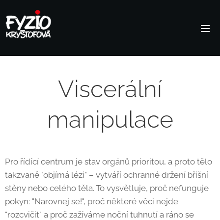
Viscerální
manipulace
Pro řídící centrum je stav orgánů prioritou, a proto tělo
takzvaně "objímá lézi" – vytváří ochranné držení břišní
stěny nebo celého těla. To vysvětluje, proč nefunguje
pokyn: "Narovnej se!", proč některé věci nejde
"rozcvičit" a proč zažíváme noční tuhnutí a ráno se