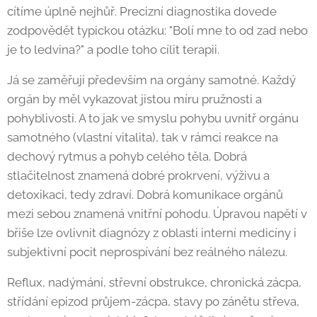
cítíme úplně nejhůř. Precizní diagnostika dovede
zodpovědět typickou otázku: "Bolí mne to od zad nebo
je to ledvina?" a podle toho cílit terapii.
Já se zaměřuji především na orgány samotné. Každý
orgán by měl vykazovat jistou míru pružnosti a
pohyblivosti. A to jak ve smyslu pohybu uvnitř orgánu
samotného (vlastní vitalita), tak v rámci reakce na
dechový rytmus a pohyb celého těla. Dobrá
stlačitelnost znamená dobré prokrvení, výživu a
detoxikaci, tedy zdraví. Dobrá komunikace orgánů
mezi sebou znamená vnitřní pohodu. Úpravou napětí v
břiše lze ovlivnit diagnózy z oblasti interní medicíny i
subjektivní pocit neprospívání bez reálného nálezu.
Reflux, nadýmání, střevní obstrukce, chronická zácpa,
střídání epizod průjem-zácpa, stavy po zánětu střeva,