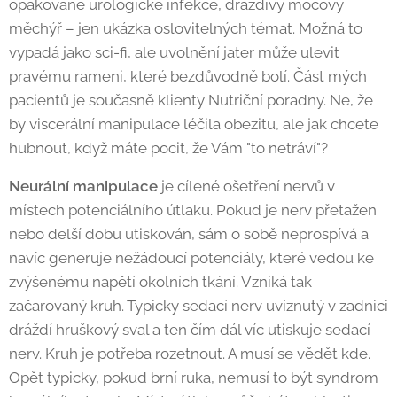
opakované urologické infekce, dráždivý močový
měchýř – jen ukázka oslovitelných témat. Možná to
vypadá jako sci-fi, ale uvolnění jater může ulevit
pravému rameni, které bezdůvodně bolí. Část mých
pacientů je současně klienty Nutriční poradny. Ne, že
by viscerální manipulace léčila obezitu, ale jak chcete
hubnout, když máte pocit, že Vám "to netráví"?
Neurální manipulace
je cílené ošetření nervů v
místech potenciálního útlaku. Pokud je nerv přetažen
nebo delší dobu utiskován, sám o sobě neprospívá a
navíc generuje nežádoucí potenciály, které vedou ke
zvýšenému napětí okolních tkání. Vzniká tak
začarovaný kruh. Typicky sedací nerv uvíznutý v zadnici
dráždí hruškový sval a ten čím dál víc utiskuje sedací
nerv. Kruh je potřeba rozetnout. A musí se vědět kde.
Opět typicky, pokud brní ruka, nemusí to být syndrom