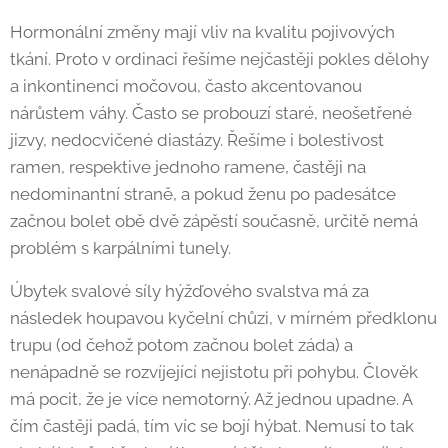
Hormonální změny mají vliv na kvalitu pojivových
tkání. Proto v ordinaci řešíme nejčastěji pokles dělohy
a inkontinenci močovou, často akcentovanou
nárůstem váhy. Často se probouzí staré, neošetřené
jizvy, nedocvičené diastázy. Řešíme i bolestivost
ramen, respektive jednoho ramene, častěji na
nedominantní straně, a pokud ženu po padesátce
začnou bolet obě dvě zápěstí současně, určitě nemá
problém s karpálními tunely.
Úbytek svalové síly hýžďového svalstva má za
následek houpavou kyčelní chůzi, v mírném předklonu
trupu (od čehož potom začnou bolet záda) a
nenápadně se rozvíjející nejistotu při pohybu. Člověk
má pocit, že je více nemotorný. Až jednou upadne. A
čím častěji padá, tím víc se bojí hýbat. Nemusí to tak