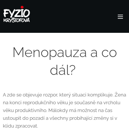
Menopauza a co
dál?
A zde se objevuje rozpor, který situaci komplikuje. Žena
na konci reprodukčního věku je současně na vrcholu
věku produktivního. Málokdy má možnost na čas
ustoupit do pozadí a všechny probíhající změny si v
klidu zpracovat.